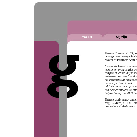
voor u
wij zijn
Thérèse Claassen (1974) i
management en organisatie
Master of Business Admini
”Ik ken de kracht van ver
mensen en organisaties met
rampen en crises blijkt sa
verbeteren van het functio
het gezamenlijke resultaat
onderwijs, ben ik sinds 19
adviesbureau, met opdrach
heb gespecialiseerd in cr
hulpverlening. In 2003 be
Thérèse werkt nauw samen 
zorg, GGD'en, GHOR, bran
met andere adviesbureaus.